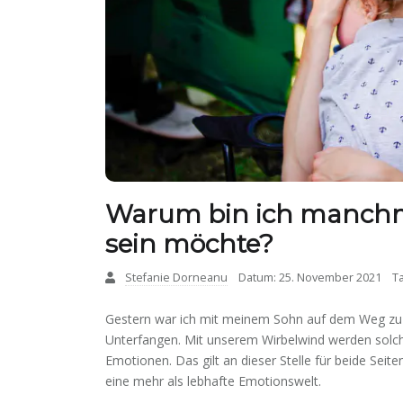
Warum bin ich manchma
sein möchte?
Stefanie Dorneanu
Datum: 25. November 2021
T
Gestern war ich mit meinem Sohn auf dem Weg zu
Unterfangen. Mit unserem Wirbelwind werden solche
Emotionen. Das gilt an dieser Stelle für beide Seit
eine mehr als lebhafte Emotionswelt.